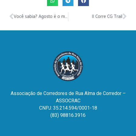
Você sabia? Agosto é o mês estadual de estímulo à prática de corridas de rua na Paraíba
II Corre CG Trail
Associação de Corredores de Rua Alma de Corredor –
ASSOCRAC
CNPJ: 35.214.594/0001-18
(83) 98816.3916